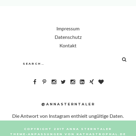
Impressum
Datenschutz
Kontakt
SEA
Search
for:
@ANNASTERNTALER
Die Antwort von Instagram enthielt ungültige Daten.
COPYRIGHT 2017 ANNA STERNTALER
THEME-ANPASSUNGEN VON
KATHASTROPHAL.DE