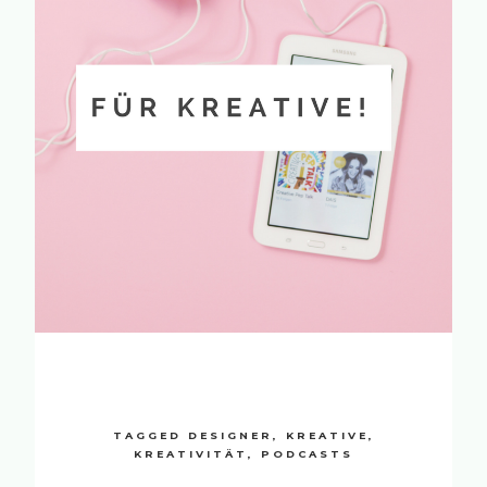
TAGGED
DESIGNER
,
KREATIVE
,
KREATIVITÄT
,
PODCASTS