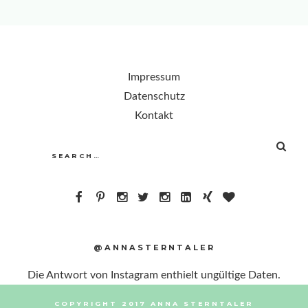
Impressum
Datenschutz
Kontakt
SEA
Search
for:
@ANNASTERNTALER
Die Antwort von Instagram enthielt ungültige Daten.
COPYRIGHT 2017 ANNA STERNTALER