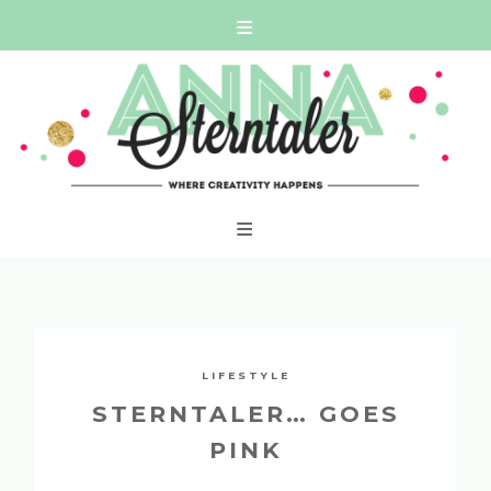
Skip
WHERE CREATIVITY HAPPENS
to
content
LIFESTYLE
STERNTALER… GOES
PINK